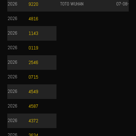
TOTO WUHAN
07-08-2026
5883