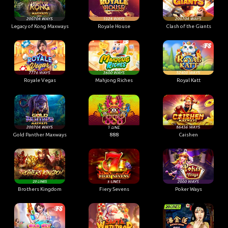
Legacy of Kong Maxways
Royale House
Clash of the Giants
Royale Vegas
Mahjong Riches
Royal Katt
Gold Panther Maxways
888
Caishen
Brothers Kingdom
Fiery Sevens
Poker Ways