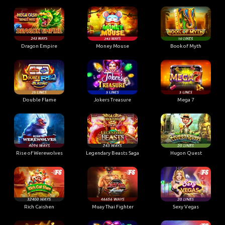
Dragon Empire
Money Mouse
Book of Myth
Double Flame
Jokers Treasure
Mega 7
Rise of Werewolves
Legendary Beasts Saga
Hugon Quest
Rich Caishen
Muay Thai Fighter
Sexy Vegas