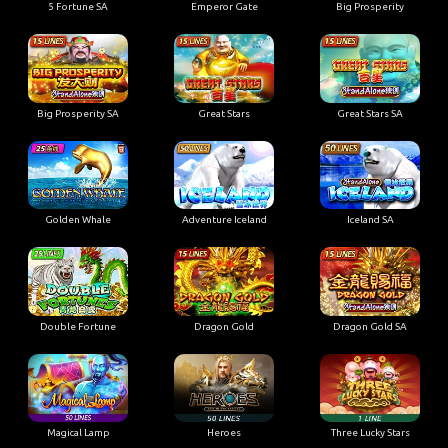
5 Fortune SA
Emperor Gate
Big Prosperity
Big Prosperity SA
Great Stars
Great Stars SA
Golden Whale
Adventure Iceland
Iceland SA
Double Fortune
Dragon Gold
Dragon Gold SA
Magical Lamp
Heroes
Three Lucky Stars