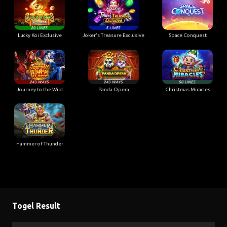
Lucky Koi Exclusive
Joker's Treasure Exclusive
Space Conquest
Journey to the Wild
Panda Opera
Christmas Miracles
Hammer of Thunder
Togel Result