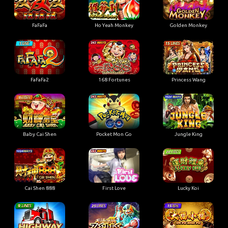
Golden Monkey
FaFaFa
Ho Yeah Monkey
FaFaFa2
168 Fortunes
Princess Wang
Baby Cai Shen
Pocket Mon Go
Jungle King
First Love
Cai Shen 888
Lucky Koi