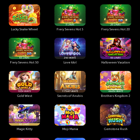
Lucky Snake Wheel
Fiery Sevens Hot 5
Fiery Sevens Hot 20
Fiery Sevens Hot 50
Love Idol
Halloween Vacation
Gold West
Secrets of Anubis
Brothers Kingdom 2
Magic Kitty
Moji Mania
Gemstone Rush