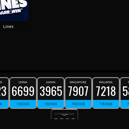
Lines
ND
CHINA
JAPAN
SINGAPORE
MALAYSIA
23
6699
3965
7907
7218
5
26
7/8/2026
7/8/2026
7/8/2026
7/8/2026
7
TOTO WUHAN
6989