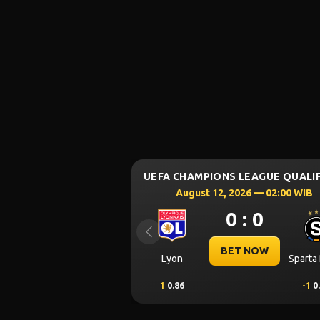
UEFA CHAMPIONS LEAGUE QUALIF
August 11, 2026 — 22:59 WIB
0 : 0
Previous
BET NOW
Union 
Bodo Glimt
Gill
0.75
0.82
-0.75