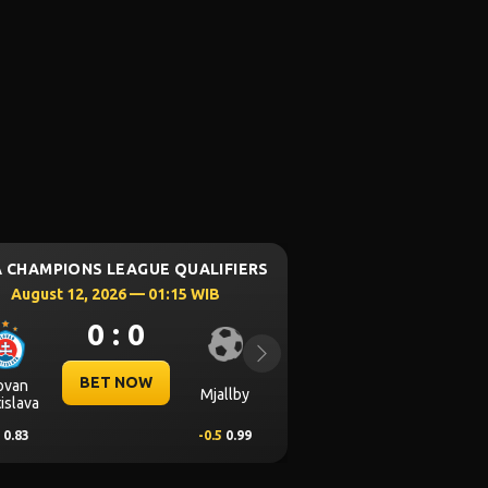
FOOTBALL F24 INTERNATIONAL
FRIENDLY
August 8, 2026 — 08:45 WIB
0 : 0
Next
BET NOW
Italy
e-Belgium
25
-0.76
0.25
0.52