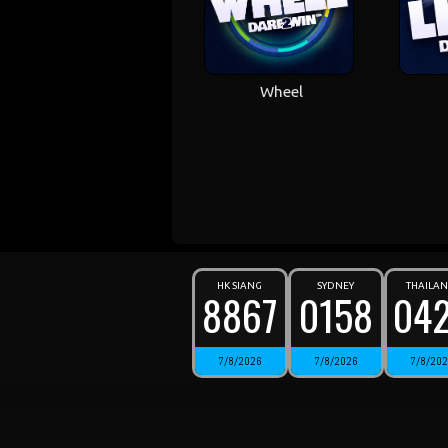
Wheel
HK SIANG
SYDNEY
THAILA
8867
0158
04
7/8/2026
7/8/2026
7/8/20