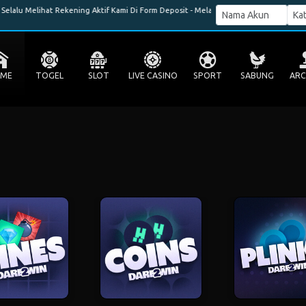
 Melihat Rekening Aktif Kami Di Form Deposit - Melakukan Deposit Ke Rekening Yang
ME
TOGEL
SLOT
LIVE CASINO
SPORT
SABUNG
ARC