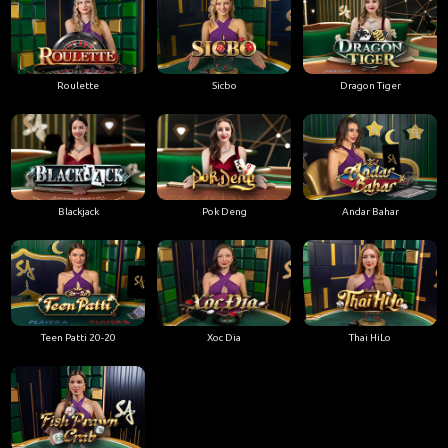
Roulette
Sicbo
Dragon Tiger
Blackjack
Pok Deng
Andar Bahar
Teen Patti 20-20
Xoc Dia
Thai HiLo