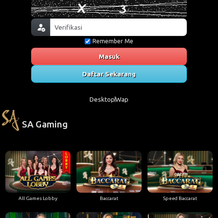
Remember Me
Masuk
Daftar Sekarang
Desktop
Wap
SA Gaming
All Games Lobby
Baccarat
Speed Baccarat