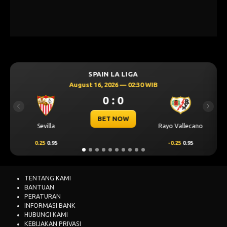
SPAIN LA LIGA
WIB
August 16, 2026 — 00:30 WIB
0 : 0
Previous
Next
BET NOW
Rayo Vallecano
Alaves
-0.25
0.95
0.00
0.62
TENTANG KAMI
BANTUAN
PERATURAN
INFORMASI BANK
HUBUNGI KAMI
KEBIJAKAN PRIVASI