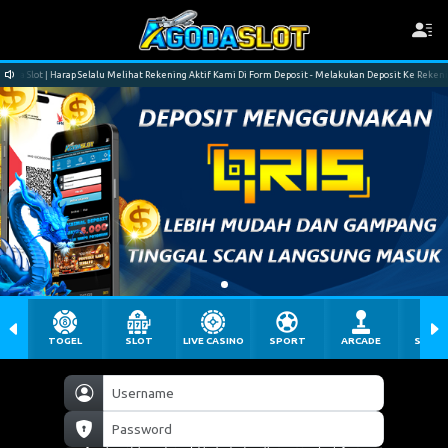
 Slot | Harap Selalu Melihat Rekening Aktif Kami Di Form Deposit - Melakukan Deposit Ke Rekening Ya
TOGEL
SLOT
LIVE CASINO
SPORT
ARCADE
SABU