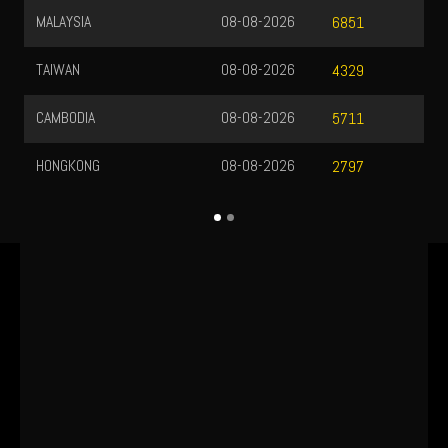
MALAYSIA
08-08-2026
6851
TAIWAN
08-08-2026
4329
CAMBODIA
08-08-2026
5711
HONGKONG
08-08-2026
2797