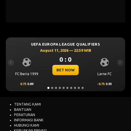
UE QUALIFIERS
UEFA CHAMPIONS LEAGUE Q
— 22:59 WIB
August 11, 2026 — 22:5
0
0 : 0
Previous
Next
OW
BET NOW
Larne FC
Bodo Glimt
-0.75
0.93
0.75
0.77
TENTANG KAMI
BANTUAN
PERATURAN
INFORMASI BANK
HUBUNGI KAMI
KEBIJAKAN PRIVASI