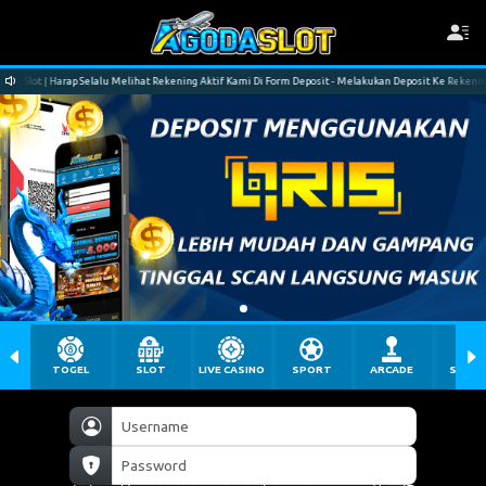
Slot | Harap Selalu Melihat Rekening Aktif Kami Di Form Deposit - Melakukan Deposit Ke Rekening Yan
TOGEL
SLOT
LIVE CASINO
SPORT
ARCADE
SABU