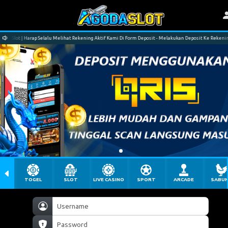
a Slot | Harap Selalu Melihat Rekening Aktif Kami Di Form Deposit - Melakukan Deposit Ke Rekening Y
TOGEL
SLOT
LIVE CASINO
SPORT
ARCADE
SABU