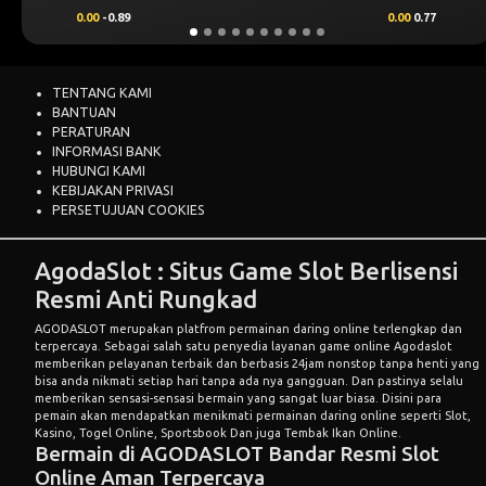
0.00
0.77
0.75
0.56
TENTANG KAMI
BANTUAN
PERATURAN
INFORMASI BANK
HUBUNGI KAMI
KEBIJAKAN PRIVASI
PERSETUJUAN COOKIES
AgodaSlot : Situs Game Slot Berlisensi
Resmi Anti Rungkad
AGODASLOT
merupakan platfrom permainan daring online terlengkap dan
terpercaya. Sebagai salah satu penyedia layanan game online Agodaslot
memberikan pelayanan terbaik dan berbasis 24jam nonstop tanpa henti yang
bisa anda nikmati setiap hari tanpa ada nya gangguan. Dan pastinya selalu
memberikan sensasi-sensasi bermain yang sangat luar biasa. Disini para
pemain akan mendapatkan menikmati permainan daring online seperti Slot,
Kasino, Togel Online, Sportsbook Dan juga Tembak Ikan Online.
Bermain di AGODASLOT Bandar Resmi Slot
Online Aman Terpercaya