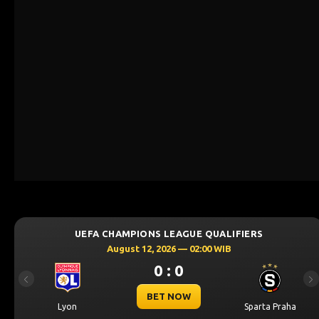
UEFA CHAMPIONS LEAGUE QUALIFIERS
U
August 12, 2026 — 02:00 WIB
0 : 0
Previous
Ne
BET NOW
on
Sparta Praha
SK Sturm 