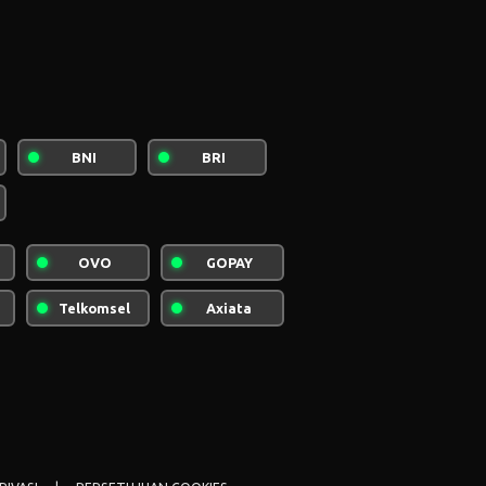
BNI
BRI
nty:
Galaxy Miner
etel
OVO
GOPAY
Telkomsel
Axiata