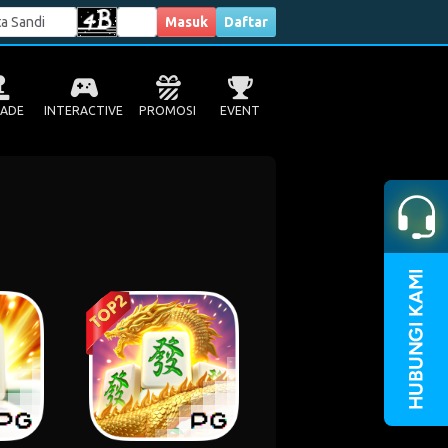
g Tidak Aktif / Tidak Digunakan Bukan Tanggung Jawab Kami !!!
Selam
Masuk
Daftar
ADE
INTERACTIVE
PROMOSI
EVENT