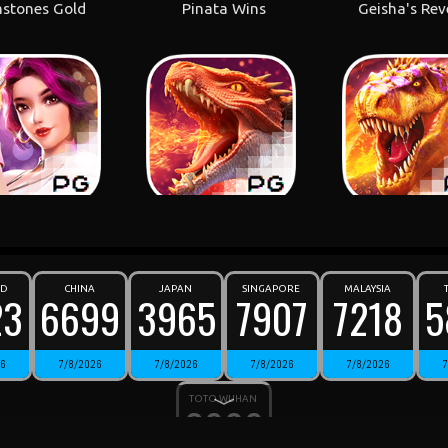
stones Gold
Pinata Wins
Geisha's Re
ktail Nights
Dragon Hatch 2
Jurassic Ki
ND
CHINA
JAPAN
SINGAPORE
MALAYSIA
23
6699
3965
7907
7218
5
26
7/8/2026
7/8/2026
7/8/2026
7/8/2026
7
TOTO WUHAN
6989
reat Icescape
Speed Winner
Reel Roya