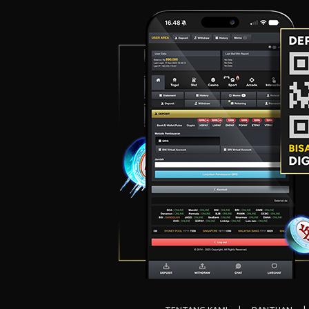
Pharaoh Royals
Krak