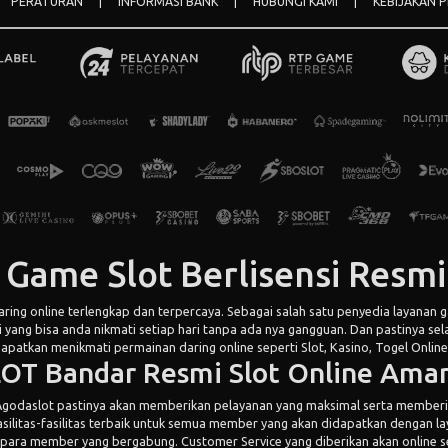
 Frenzy Spins
Jack the Giant Hunter
Dead Mans R
PERATURAN
|
INFORMASI BANK
|
HUBUNGI KAMI
|
KEBIJAKAN P
affiti Rush
Incan Wonders
Fortune Sn
s Game Slot Berlisensi Resm
ing online terlengkap dan terpercaya. Sebagai salah satu penyedia layanan
 yang bisa anda nikmati setiap hari tanpa ada nya gangguan. Dan pastinya se
dapatkan menikmati permainan daring online seperti Slot, Kasino, Togel Onlin
T Bandar Resmi Slot Online Aman
 Agodaslot pastinya akan memberikan pelayanan yang maksimal serta memberi
ilitas-fasilitas terbaik untuk semua member yang akan didapatkan dengan la