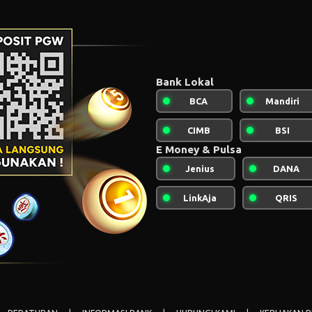
Fortune
Bank Lokal
BCA
Mandiri
CIMB
BSI
en Gold Rush
Majestic Empire
Grimms Bou
E Money & Pulsa
Hansel & Gr
Jenius
DANA
LinkAja
QRIS