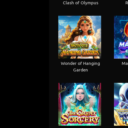
Clash of Olympus
R
Wonder of Hanging
Ma
Garden