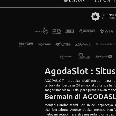
Shipwrecked Riches
God's
TENTANG KAMI
|
BANTUAN
|
Santa's Payday
B
AgodaSlot : Situ
AGODASLOT
merupakan platfrom permainan dar
terbaik dan berbasis 24jam nonstop tanpa henti
sangat luar biasa. Disini para pemain akan men
Bermain di AGODASLO
Menjadi Bandar Resmi Slot Online Terpercaya,
akan bergabung. Agodaslot akan memberikan fas