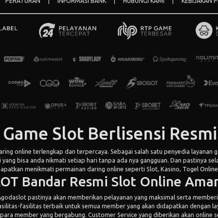
 Gambit: Zeus
Goal Rush
God's Gambit
PERATURAN
|
INFORMASI BANK
|
HUBUNGI KAMI
|
KEBIJAKAN P
loodmoon
Block Buster
Fiery Lad
Amazonia
s Game Slot Berlisensi Resm
ing online terlengkap dan terpercaya. Sebagai salah satu penyedia layanan
 yang bisa anda nikmati setiap hari tanpa ada nya gangguan. Dan pastinya se
dapatkan menikmati permainan daring online seperti Slot, Kasino, Togel Onlin
T Bandar Resmi Slot Online Aman
 Agodaslot pastinya akan memberikan pelayanan yang maksimal serta memberi
ilitas-fasilitas terbaik untuk semua member yang akan didapatkan dengan la