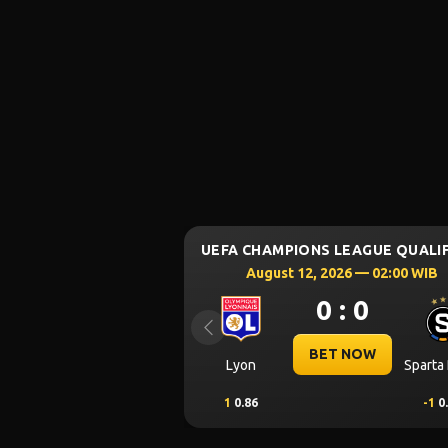
Throne of Poseidon
Batt
Gems Miner
Op
UEFA CHAMPIONS LEAGUE QUALIF
August 11, 2026 — 22:59 WIB
0 : 0
Previous
BET NOW
Union 
Bodo Glimt
Gill
0.75
0.82
-0.75
Fiery Boxing
Su