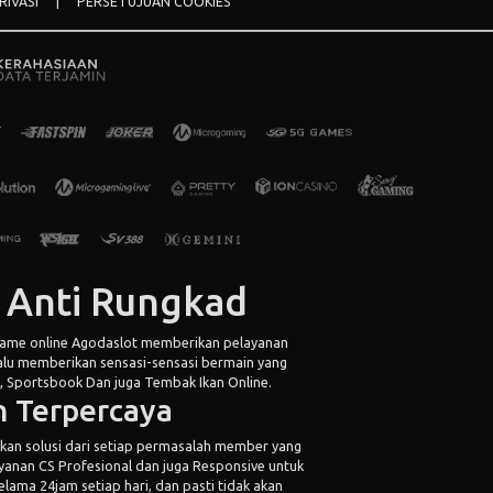
RIVASI
|
PERSETUJUAN COOKIES
i Anti Rungkad
 game online Agodaslot memberikan pelayanan
lalu memberikan sensasi-sensasi bermain yang
e, Sportsbook Dan juga Tembak Ikan Online.
 Terpercaya
kan solusi dari setiap permasalah member yang
yanan CS Profesional dan juga Responsive untuk