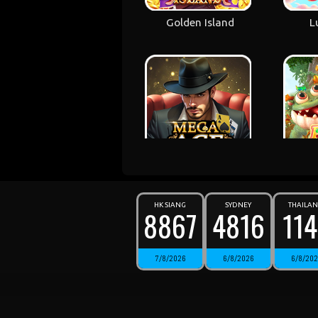
Golden Island
L
Mega Ace
P
HK SIANG
SYDNEY
THAILA
8867
4816
11
7/8/2026
6/8/2026
6/8/20