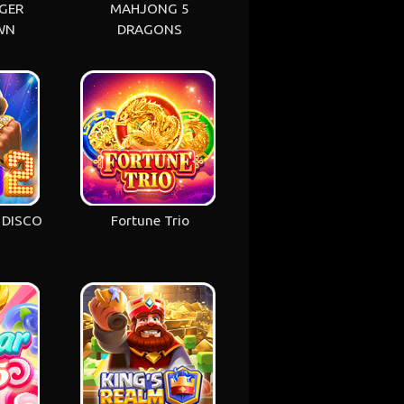
GER
MAHJONG 5
WN
DRAGONS
DISCO
Fortune Trio