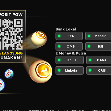
Bank Lokal
BCA
Mandiri
 of Gold Miner
G Kong
Master of Gol
CIMB
BSI
2
E Money & Pulsa
Jenius
DANA
LinkAja
QRIS
ypto Verse
Thriller Town
DJ Seal