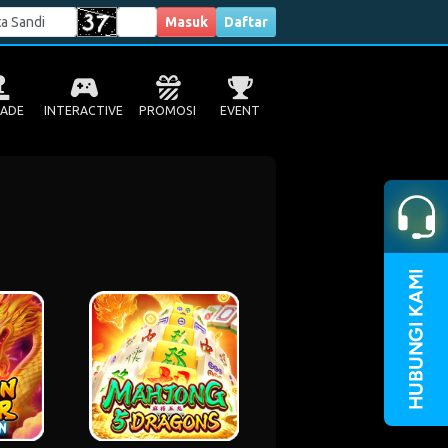
g Tidak Aktif / Tidak Digunakan Bukan Tanggung Jawab Kami !!!
Selama
Masuk
Daftar
ADE
INTERACTIVE
PROMOSI
EVENT