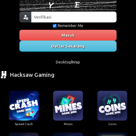
Remember Me
Masuk
Daftar Sekarang
Desktop
Wap
Hacksaw Gaming
Speed Crash
Mines
Coins