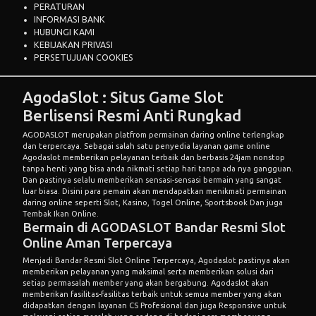
PERATURAN
INFORMASI BANK
HUBUNGI KAMI
KEBIJAKAN PRIVASI
PERSETUJUAN COOKIES
AgodaSlot : Situs Game Slot
Berlisensi Resmi Anti Rungkad
AGODASLOT
merupakan platfrom permainan daring online terlengkap
dan terpercaya. Sebagai salah satu penyedia layanan game online
Agodaslot memberikan pelayanan terbaik dan berbasis 24jam nonstop
tanpa henti yang bisa anda nikmati setiap hari tanpa ada nya gangguan.
Dan pastinya selalu memberikan sensasi-sensasi bermain yang sangat
luar biasa. Disini para pemain akan mendapatkan menikmati permainan
daring online seperti Slot, Kasino, Togel Online, Sportsbook Dan juga
Tembak Ikan Online.
Bermain di AGODASLOT Bandar Resmi Slot
Online Aman Terpercaya
Menjadi Bandar Resmi Slot Online Terpercaya, Agodaslot pastinya akan
memberikan pelayanan yang maksimal serta memberikan solusi dari
setiap permasalah member yang akan bergabung. Agodaslot akan
memberikan fasilitas-fasilitas terbaik untuk semua member yang akan
didapatkan dengan layanan CS Profesional dan juga Responsive untuk